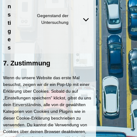
s
n
n
e
t
n
s
t
Gegenstand der
t
o
C
ti
Untersuchung
t
s
o
g
o
e
n
e
s
r
s
s
e
v
e
r
i
n
v
c
7. Zustimmung
t
i
e
t
c
w
o
Wenn du unsere Website das erste Mal
e
o
s
besuchst, zeigen wir dir ein Pop-Up mit einer
p
r
e
Erklärung über Cookies. Sobald du auf
o
d
r
„Einstellungen speichern“ klickst, gibst du uns
l
p
v
dein Einverständnis, alle von dir gewählten
y
r
i
Kategorien von Cookies und Plugins wie in
l
e
c
dieser Cookie-Erklärung beschrieben zu
a
s
e
verwenden. Du kannst die Verwendung von
n
s
s
Cookies über deinen Browser deaktivieren,
g
o