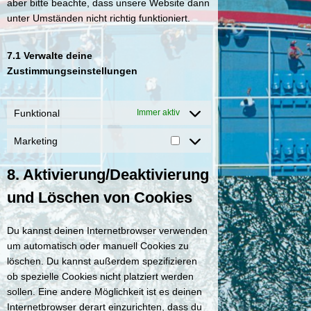
aber bitte beachte, dass unsere Website dann
n
unter Umständen nicht richtig funktioniert.
s
t
7.1 Verwalte deine
i
Zustimmungseinstellungen
g
e
s
Funktional
Immer aktiv
Marketing
M
a
8. Aktivierung/Deaktivierung
r
k
und Löschen von Cookies
e
t
Du kannst deinen Internetbrowser verwenden
i
um automatisch oder manuell Cookies zu
n
löschen. Du kannst außerdem spezifizieren
g
ob spezielle Cookies nicht platziert werden
sollen. Eine andere Möglichkeit ist es deinen
Internetbrowser derart einzurichten, dass du