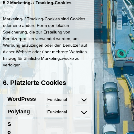
5.2 Marketing- / Tracking-Cookies
Marketing- / Tracking-Cookies sind Cookies
oder eine andere Form der lokalen
Speicherung, die zur Erstellung von
Benutzerprofilen verwendet werden, um
Werbung anzuzeigen oder den Benutzer auf
dieser Website oder über mehrere Websites
hinweg für ähnliche Marketingzwecke zu
verfolgen.
6. Platzierte Cookies
WordPress
Funktional
C
o
Polylang
Funktional
C
n
o
s
S
n
e
o